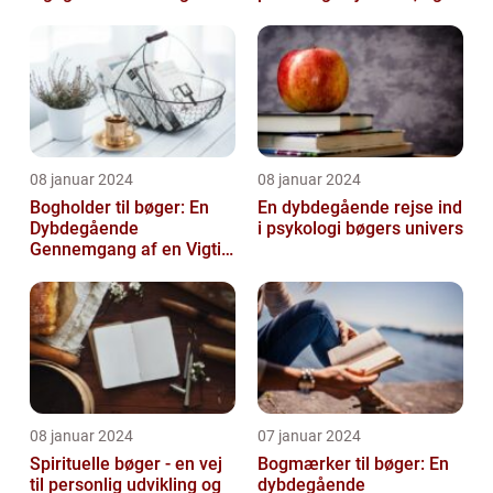
historisk udvikling
derfor er det vigtigt at
opb...
08 januar 2024
08 januar 2024
Bogholder til bøger: En
En dybdegående rejse ind
Dybdegående
i psykologi bøgers univers
Gennemgang af en Vigtig
Rolle inden for Bogføring
og Økonomi
08 januar 2024
07 januar 2024
Spirituelle bøger - en vej
Bogmærker til bøger: En
til personlig udvikling og
dybdegående