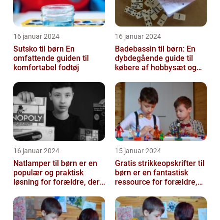
16 januar 2024
16 januar 2024
Sutsko til børn En
Badebassin til børn: En
omfattende guiden til
dybdegående guide til
komfortabel fodtøj
købere af hobbysæt og
DIY-projekter
16 januar 2024
15 januar 2024
Natlamper til børn er en
Gratis strikkeopskrifter til
populær og praktisk
børn er en fantastisk
løsning for forældre, der
ressource for forældre,
ønsker at skabe en
bedsteforældre og
beroligend...
strikke...