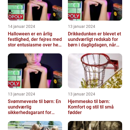
14 januar 2024
13 januar 2024
Halloween er en årlig
Drikkedunken er blevet et
festlighed, der fejres med
uundværligt redskab for
stor entusiasme over hele
børn i dagligdagen, når
verden
de skal have noget at
drik...
13 januar 2024
13 januar 2024
Svømmeveste til børn: En
Hjemmesko til børn:
uundværlig
Komfort og stil til små
sikkerhedsgarant for
fødder
vandaktiviteter