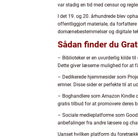
var stadig en tid med censur og regle
I det 19. og 20. århundrede blev ophav
offentliggjort materiale, da forfatter
domænebestemmelser og digitale tekno
Sådan finder du Grat
– Biblioteker er en uvurderlig kilde t
Dette giver læserne mulighed for at få
– Dedikerede hjemmesider som Project
emner. Disse sider er perfekte til at u
– Boghandlere som Amazon Kindle og A
gratis tilbud for at promovere deres b
– Sociale medieplatforme som Goodre
anbefalinger fra andre læsere og cha
Uanset hvilken platform du foretrække