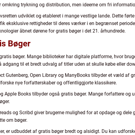
r omkring trykning og distribution, men ideerne om fri informati
sretten udviklet og etableret i mange vestlige lande. Dette førte
e fik eksklusive rettigheder til deres værker i en begrænset period
logier åbnet dørene for gratis bøger i det 21. århundrede.
is Bøger
il gratis bøger. Mange biblioteker har digitale platforme, hvor br
 adgang til et bredt udvalg af titler uden at skulle købe eller do
 Gutenberg, Open Library og ManyBooks tilbyder et væld af grat
dforske nye forfatterskaber og offentliggjorte klassikere.
pple Books tilbyder også gratis bøger. Mange forfattere og udg
øger.
ads og Scribd giver brugerne mulighed for at opdage og dele g
tte om bøger.
r, er udbuddet af gratis bøger bredt og alsidigt. Du kan udforske