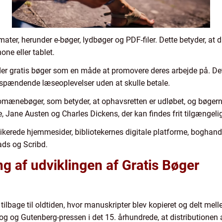
rmater, herunder e-bøger, lydbøger og PDF-filer. Dette betyder, at
ne eller tablet.
der gratis bøger som en måde at promovere deres arbejde på. De
 spændende læseoplevelser uden at skulle betale.
mænebøger, som betyder, at ophavsretten er udløbet, og bøgerne er
 Jane Austen og Charles Dickens, der kan findes frit tilgængelig
dikerede hjemmesider, bibliotekernes digitale platforme, boghan
ds og Scribd.
 af udviklingen af Gratis Bøger
tilbage til oldtiden, hvor manuskripter blev kopieret og delt mel
og og Gutenberg-pressen i det 15. århundrede, at distributionen 