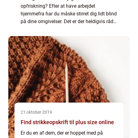
opfriskning? Efter at have arbejdet
hjemmefra har du måske stirret dig lidt blind
på dine omgivelser. Det er der heldigvis råd
for! Gulvslibning er en nem måde at friske
boligen op på Er du så heldig, at dit hje...
21 oktober 2019
Find strikkeopskrift til plus size online
Er du en af dem, der er hoppet med på