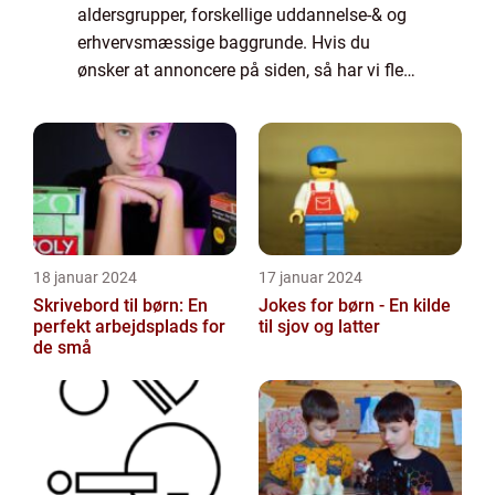
aldersgrupper, forskellige uddannelse-& og
erhvervsmæssige baggrunde. Hvis du
ønsker at annoncere på siden, så har vi flere
muligheder. Bannerannoncering er blot én
af mulighederne. Vil du gerne vide mere...
18 januar 2024
17 januar 2024
Skrivebord til børn: En
Jokes for børn - En kilde
perfekt arbejdsplads for
til sjov og latter
de små