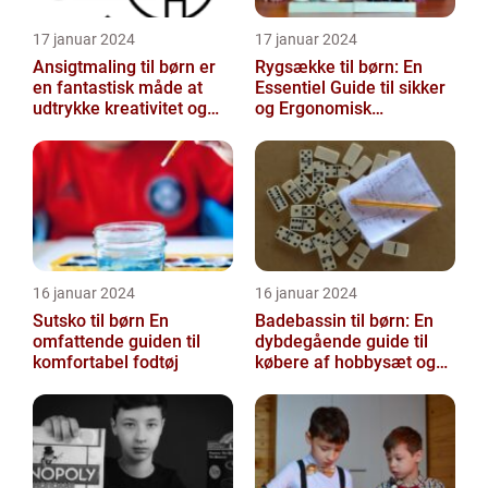
17 januar 2024
17 januar 2024
Ansigtmaling til børn er
Rygsække til børn: En
en fantastisk måde at
Essentiel Guide til sikker
udtrykke kreativitet og
og Ergonomisk
have det sjovt på
Skoletransport
16 januar 2024
16 januar 2024
Sutsko til børn En
Badebassin til børn: En
omfattende guiden til
dybdegående guide til
komfortabel fodtøj
købere af hobbysæt og
DIY-projekter