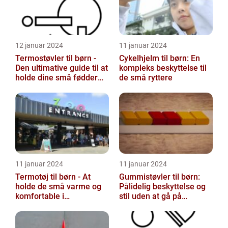
12 januar 2024
11 januar 2024
Termostøvler til børn -
Cykelhjelm til børn: En
Den ultimative guide til at
kompleks beskyttelse til
holde dine små fødder
de små ryttere
varme og tørre
11 januar 2024
11 januar 2024
Termotøj til børn - At
Gummistøvler til børn:
holde de små varme og
Pålidelig beskyttelse og
komfortable i
stil uden at gå på
vinterkulden
kompromis