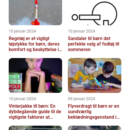
10 januar 2024
10 januar 2024
Regntøj er et vigtigt
Sandaler til børn det
tøjstykke for børn, deres
perfekte valg af fodtøj til
komfort og beskyttelse i
sommeren
regnfulde vejrforhold
10 januar 2024
09 januar 2024
Vinterjakke til børn: En
Flyverdragt til børn er en
dybdegående guide til de
uundværlig
vigtigste faktorer at
beklædningsgenstand i
overveje
de kolde vintermåneder