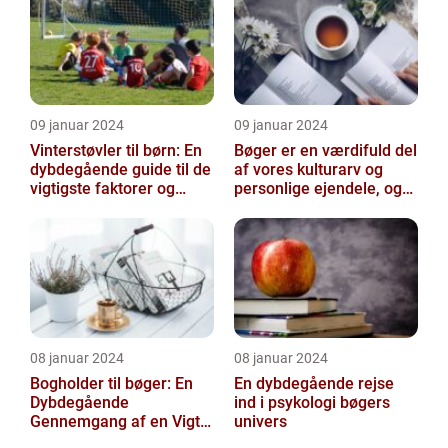
09 januar 2024
09 januar 2024
Vinterstøvler til børn: En
Bøger er en værdifuld del
dybdegående guide til de
af vores kulturarv og
vigtigste faktorer og
personlige ejendele, og
historisk udvikling
derfor er det vigtigt at
opb...
08 januar 2024
08 januar 2024
Bogholder til bøger: En
En dybdegående rejse
Dybdegående
ind i psykologi bøgers
Gennemgang af en Vigtig
univers
Rolle inden for Bogføring