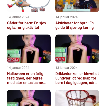
14 januar 2024
14 januar 2024
Gåder for børn: En sjov
Aktiviteter for børn: En
og lærerig aktivitet
guide til sjov og læring
14 januar 2024
13 januar 2024
Halloween er en årlig
Drikkedunken er blevet et
festlighed, der fejres
uundværligt redskab for
med stor entusiasme
børn i dagligdagen, når
over hele verden
de skal have noget at
drik...