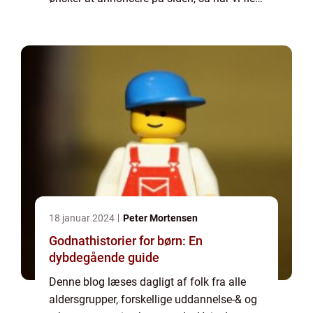
muligheder. Bannerannoncering er blot én
af mulighederne. Vil du gerne vide mere...
18 januar 2024
Peter Mortensen
Godnathistorier for børn: En
dybdegående guide
Denne blog læses dagligt af folk fra alle
aldersgrupper, forskellige uddannelse-& og