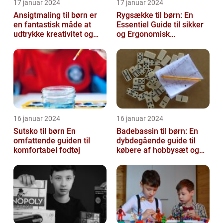
17 januar 2024
17 januar 2024
Ansigtmaling til børn er
Rygsække til børn: En
en fantastisk måde at
Essentiel Guide til sikker
udtrykke kreativitet og
og Ergonomisk
have det sjovt på
Skoletransport
16 januar 2024
16 januar 2024
Sutsko til børn En
Badebassin til børn: En
omfattende guiden til
dybdegående guide til
komfortabel fodtøj
købere af hobbysæt og
DIY-projekter