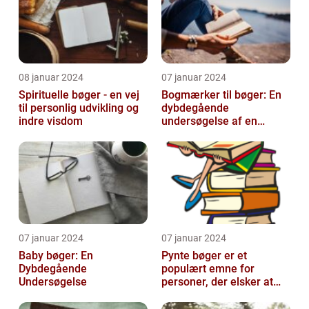
08 januar 2024
07 januar 2024
Spirituelle bøger - en vej
Bogmærker til bøger: En
til personlig udvikling og
dybdegående
indre visdom
undersøgelse af en
tidsmæssig og kreativ
skat
07 januar 2024
07 januar 2024
Baby bøger: En
Pynte bøger er et
Dybdegående
populært emne for
Undersøgelse
personer, der elsker at
udsmykke og tilpasse
deres bøger