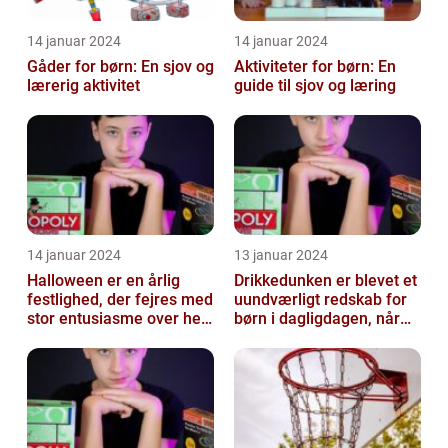
14 januar 2024
14 januar 2024
Gåder for børn: En sjov og
Aktiviteter for børn: En
lærerig aktivitet
guide til sjov og læring
14 januar 2024
13 januar 2024
Halloween er en årlig
Drikkedunken er blevet et
festlighed, der fejres med
uundværligt redskab for
stor entusiasme over hele
børn i dagligdagen, når
verden
de skal have noget at
drik...