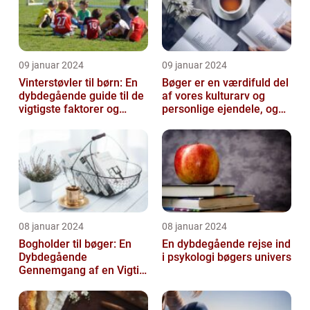
09 januar 2024
09 januar 2024
Vinterstøvler til børn: En
Bøger er en værdifuld del
dybdegående guide til de
af vores kulturarv og
vigtigste faktorer og
personlige ejendele, og
historisk udvikling
derfor er det vigtigt at
opb...
08 januar 2024
08 januar 2024
Bogholder til bøger: En
En dybdegående rejse ind
Dybdegående
i psykologi bøgers univers
Gennemgang af en Vigtig
Rolle inden for Bogføring
og Økonomi