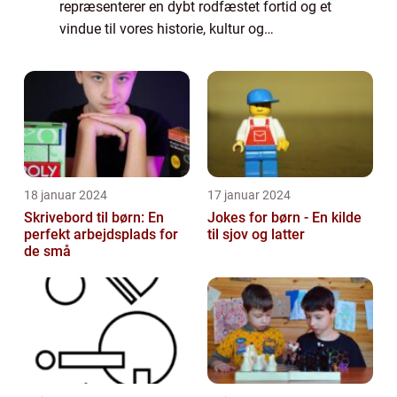
repræsenterer en dybt rodfæstet fortid og et
vindue til vores historie, kultur og
intellektuelle udvikling. For dem, der
interesserer sig for dette emne, er gamle
bøge...
18 januar 2024
17 januar 2024
Skrivebord til børn: En
Jokes for børn - En kilde
perfekt arbejdsplads for
til sjov og latter
de små