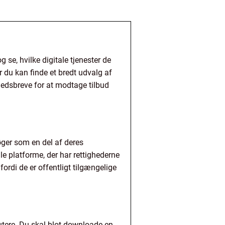
 se, hvilke digitale tjenester de
 du kan finde et bredt udvalg af
yhedsbreve for at modtage tilbud
-bøger som en del af deres
le platforme, der har rettighederne
fordi de er offentligt tilgængelige
utere. Du skal blot downloade en