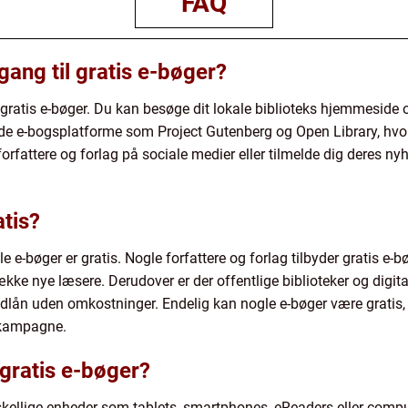
FAQ
ang til gratis e-bøger?
 gratis e-bøger. Du kan besøge dit lokale biblioteks hjemmeside og
rede e-bogsplatforme som Project Gutenberg og Open Library, hvor
forfattere og forlag på sociale medier eller tilmelde dig deres n
atis?
gle e-bøger er gratis. Nogle forfattere og forlag tilbyder gratis e
ække nye læsere. Derudover er der offentlige biblioteker og digita
 udlån uden omkostninger. Endelig kan nogle e-bøger være gratis, 
g kampagne.
gratis e-bøger?
skellige enheder som tablets, smartphones, eReaders eller comp