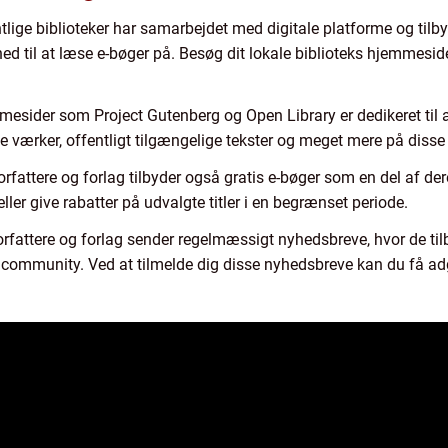
tlige biblioteker har samarbejdet med digitale platforme og tilbyd
hed til at læse e-bøger på. Besøg dit lokale biblioteks hjemmeside 
sider som Project Gutenberg og Open Library er dedikeret til at 
e værker, offentligt tilgængelige tekster og meget mere på disse
forfattere og forlag tilbyder også gratis e-bøger som en del af d
 eller give rabatter på udvalgte titler i en begrænset periode.
rfattere og forlag sender regelmæssigt nyhedsbreve, hvor de til
 community. Ved at tilmelde dig disse nyhedsbreve kan du få adga