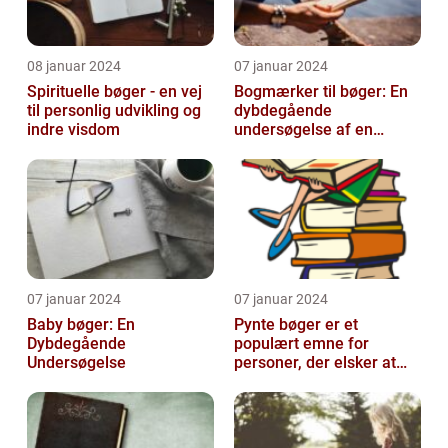
08 januar 2024
07 januar 2024
Spirituelle bøger - en vej
Bogmærker til bøger: En
til personlig udvikling og
dybdegående
indre visdom
undersøgelse af en
tidsmæssig og kreativ
skat
07 januar 2024
07 januar 2024
Baby bøger: En
Pynte bøger er et
Dybdegående
populært emne for
Undersøgelse
personer, der elsker at
udsmykke og tilpasse
deres bøger