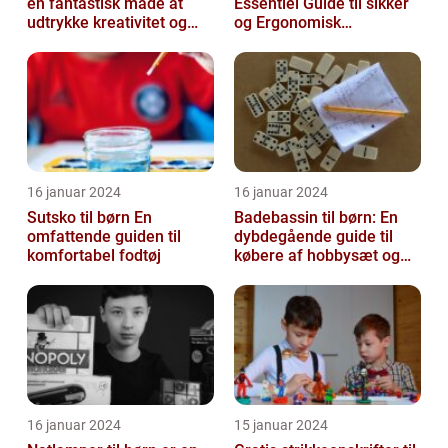
en fantastisk måde at
Essentiel Guide til sikker
udtrykke kreativitet og
og Ergonomisk
have det sjovt på
Skoletransport
16 januar 2024
16 januar 2024
Sutsko til børn En
Badebassin til børn: En
omfattende guiden til
dybdegående guide til
komfortabel fodtøj
købere af hobbysæt og
DIY-projekter
16 januar 2024
15 januar 2024