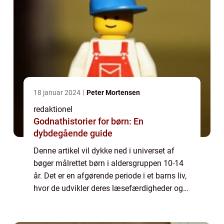
18 januar 2024
Peter Mortensen
redaktionel
Godnathistorier for børn: En
dybdegående guide
Denne artikel vil dykke ned i universet af
bøger målrettet børn i aldersgruppen 10-14
år. Det er en afgørende periode i et barns liv,
hvor de udvikler deres læsefærdigheder og
begynder at udforske forskellige genrer og
temaer. Lad os udforske, hvad d...