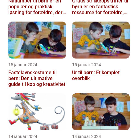
Natlamper til børn er en
Gratis strikkeopskrifter til
populær og praktisk
børn er en fantastisk
løsning for forældre, der
ressource for forældre,
ønsker at skabe en
bedsteforældre og
beroligend...
strikke...
15 januar 2024
15 januar 2024
Fastelavnskostume til
Ur til børn: Et komplet
børn: Den ultimative
overblik
guide til køb og kreativitet
14 januar 2024
14 januar 2024