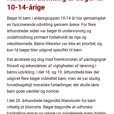
10-14-årige
Bøger til børn i aldersgruppen 10-14 år har gennemgået
en fascinerende udvikling gennem årene. For flere
århundreder siden var bøger til undervisning og
underholdning primært forbeholdt de rige og
veluddannede. Børns litteratur var ikke en prioritet, og
kun få bøger blev udgivet specifikt til børn.
Det ændrede sig dog med fremkomsten af pædagogisk
filosofi og erkendelsen af vigtigheden af læsning i
børns udvikling. I det 18. og 19. århundrede blev der
udgivet flere bøger målrettet børn, men de var stadig
hovedsageligt moralske fortællinger, der skulle lære
børn gode værdier og normer.
I det 20. århundrede begyndte litteraturen for børn
virkelig at blomstre. Bøger begyndte at udforske
forskellige emner og genrer og appellerede mere direkte