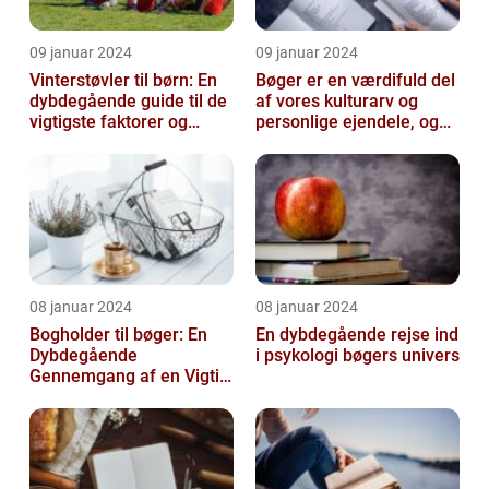
09 januar 2024
09 januar 2024
Vinterstøvler til børn: En
Bøger er en værdifuld del
dybdegående guide til de
af vores kulturarv og
vigtigste faktorer og
personlige ejendele, og
historisk udvikling
derfor er det vigtigt at
opb...
08 januar 2024
08 januar 2024
Bogholder til bøger: En
En dybdegående rejse ind
Dybdegående
i psykologi bøgers univers
Gennemgang af en Vigtig
Rolle inden for Bogføring
og Økonomi