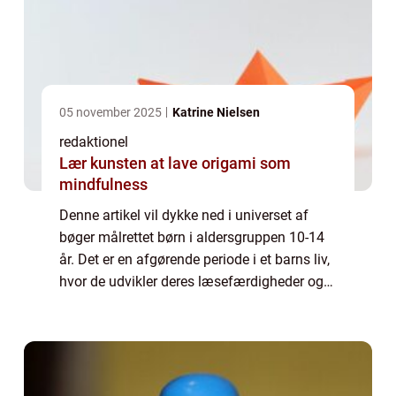
05 november 2025
Katrine Nielsen
redaktionel
Lær kunsten at lave origami som
mindfulness
Denne artikel vil dykke ned i universet af
bøger målrettet børn i aldersgruppen 10-14
år. Det er en afgørende periode i et barns liv,
hvor de udvikler deres læsefærdigheder og
begynder at udforske forskellige genrer og
temaer. Lad os udforske, hvad d...