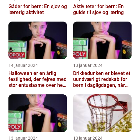
Gåder for børn: En sjov og
Aktiviteter for børn: En
lærerig aktivitet
guide til sjov og læring
14 januar 2024
13 januar 2024
Halloween er en årlig
Drikkedunken er blevet et
festlighed, der fejres med
uundværligt redskab for
stor entusiasme over hele
børn i dagligdagen, når
verden
de skal have noget at
drik...
13 januar 2024
13 januar 2024