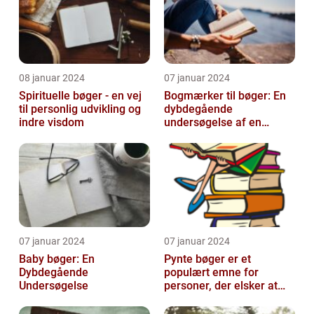
08 januar 2024
07 januar 2024
Spirituelle bøger - en vej
Bogmærker til bøger: En
til personlig udvikling og
dybdegående
indre visdom
undersøgelse af en
tidsmæssig og kreativ
skat
07 januar 2024
07 januar 2024
Baby bøger: En
Pynte bøger er et
Dybdegående
populært emne for
Undersøgelse
personer, der elsker at
udsmykke og tilpasse
deres bøger