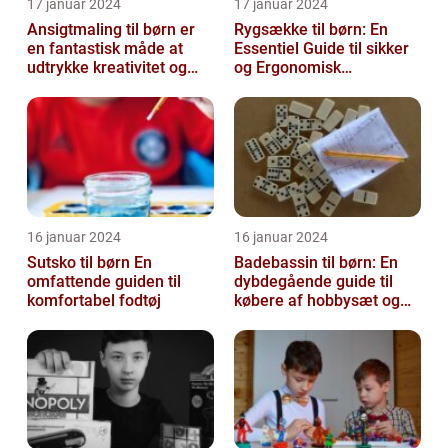
17 januar 2024
17 januar 2024
Ansigtmaling til børn er
Rygsække til børn: En
en fantastisk måde at
Essentiel Guide til sikker
udtrykke kreativitet og
og Ergonomisk
have det sjovt på
Skoletransport
16 januar 2024
16 januar 2024
Sutsko til børn En
Badebassin til børn: En
omfattende guiden til
dybdegående guide til
komfortabel fodtøj
købere af hobbysæt og
DIY-projekter