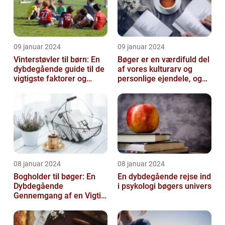
09 januar 2024
09 januar 2024
Vinterstøvler til børn: En
Bøger er en værdifuld del
dybdegående guide til de
af vores kulturarv og
vigtigste faktorer og
personlige ejendele, og
historisk udvikling
derfor er det vigtigt at
opb...
08 januar 2024
08 januar 2024
Bogholder til bøger: En
En dybdegående rejse ind
Dybdegående
i psykologi bøgers univers
Gennemgang af en Vigtig
Rolle inden for Bogføring
og Økonomi