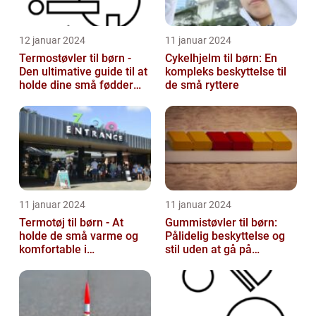
12 januar 2024
11 januar 2024
Termostøvler til børn -
Cykelhjelm til børn: En
Den ultimative guide til at
kompleks beskyttelse til
holde dine små fødder
de små ryttere
varme og tørre
11 januar 2024
11 januar 2024
Termotøj til børn - At
Gummistøvler til børn:
holde de små varme og
Pålidelig beskyttelse og
komfortable i
stil uden at gå på
vinterkulden
kompromis