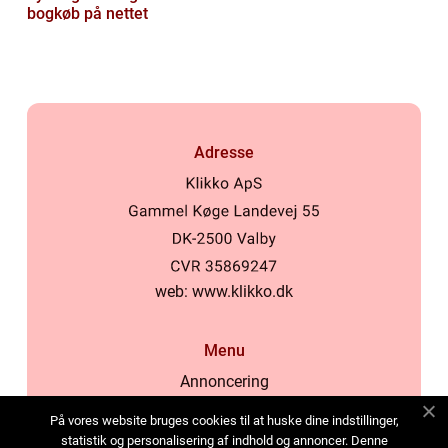
bogkøb på nettet
Adresse
web:
www.klikko.dk
Menu
Annoncering
Om os
På vores website bruges cookies til at huske dine indstillinger,
Cookies
statistik og personalisering af indhold og annoncer. Denne