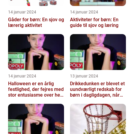
14 januar 2024
14 januar 2024
Gåder for børn: En sjov og
Aktiviteter for børn: En
lærerig aktivitet
guide til sjov og læring
14 januar 2024
13 januar 2024
Halloween er en årlig
Drikkedunken er blevet et
festlighed, der fejres med
uundværligt redskab for
stor entusiasme over hele
børn i dagligdagen, når
verden
de skal have noget at
drik...