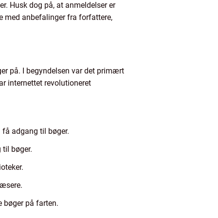
r. Husk dog på, at anmeldelser er
e med anbefalinger fra forfattere,
ger på. I begyndelsen var det primært
r internettet revolutioneret
 få adgang til bøger.
til bøger.
oteker.
læsere.
 bøger på farten.