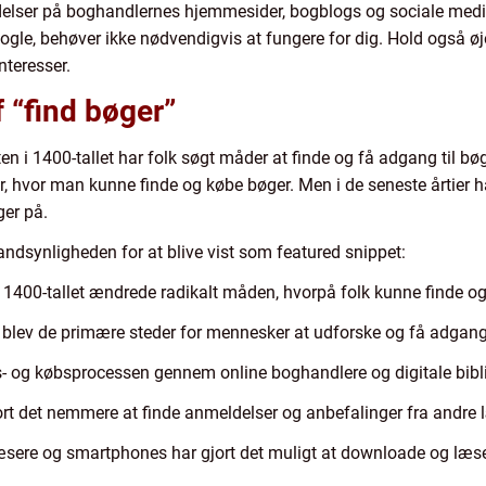
delser på boghandlernes hjemmesider, bogblogs og sociale medie
nogle, behøver ikke nødvendigvis at fungere for dig. Hold også øj
teresser.
f “find bøger”
n i 1400-tallet har folk søgt måder at finde og få adgang til bø
r, hvor man kunne finde og købe bøger. Men i de seneste årtier ha
ger på.
sandsynligheden for at blive vist som featured snippet:
 1400-tallet ændrede radikalt måden, hvorpå folk kunne finde og
 blev de primære steder for mennesker at udforske og få adgang 
- og købsprocessen gennem online boghandlere og digitale bibli
rt det nemmere at finde anmeldelser og anbefalinger fra andre 
sere og smartphones har gjort det muligt at downloade og læse