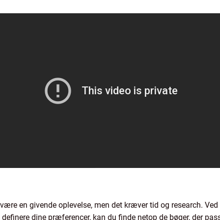
 være en givende oplevelse, men det kræver tid og research. Ved 
efinere dine præferencer, kan du finde netop de bøger, der passe