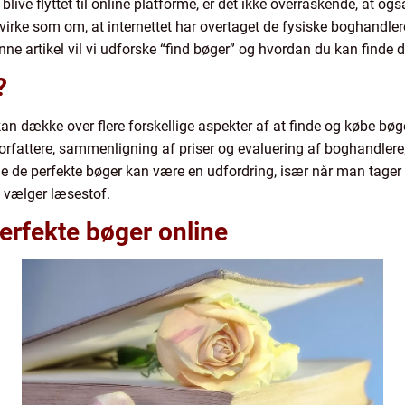
at blive flyttet til online platforme, er det ikke overraskende, at 
rke som om, at internettet har overtaget de fysiske boghandlere
enne artikel vil vi udforske “find bøger” og hvordan du kan finde 
?
an dække over flere forskellige aspekter af at finde og købe bøge
forfattere, sammenligning af priser og evaluering af boghandlere
de de perfekte bøger kan være en udfordring, især når man tager
de vælger læsestof.
erfekte bøger online