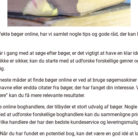
ekte bøger online, har vi samlet nogle tips og gode råd, der kan l
 i gang med at søge efter bøger, er det vigtigt at have en klar idé
u ikke er sikker, kan du starte med at udforske forskellige genrer
ig.
este måder at finde bøger online er ved at bruge søgemaskiner 
navne eller endda citater fra bøger, der har fanget din interesse.
re” kan du få mere relevante resultater.
 online boghandlere, der tilbyder et stort udvalg af bøger. Nogl
d at udforske forskellige boghandlere kan du sammenligne pris
vilke handlere der har den bedste kundeservice og leveringsmuli
Når du har fundet en potentiel bog, kan det være en god idé at 