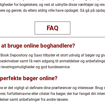
ligheder for bogelskere, og ved at udnytte disse værktøjer og re
re og genrer, du ellers aldrig ville have opdaget. Så gå på opda
FAQ
 at bruge online boghandlere?
ok Depository og Saxo tilbyder et stort udvalg af bøger og giv
eskrivelser samt få nem adgang til anmeldelser og anbefalinge
ge leveringsmuligheder og god kundeservice.
 perfekte bøger online?
ine er det vigtigt at definere dine præferencer og interesser. Br
nrer, forfatternavne eller citater fra bøger, der har fanget din int
elser samt anbefalinger fra andre læsere.