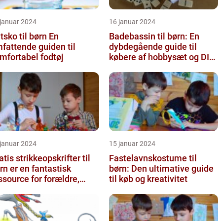
 januar 2024
16 januar 2024
sko til børn En
Badebassin til børn: En
fattende guiden til
dybdegående guide til
mfortabel fodtøj
købere af hobbysæt og DIY-
projekter
 januar 2024
15 januar 2024
atis strikkeopskrifter til
Fastelavnskostume til
rn er en fantastisk
børn: Den ultimative guide
ssource for forældre,
til køb og kreativitet
dsteforældre og strikke...