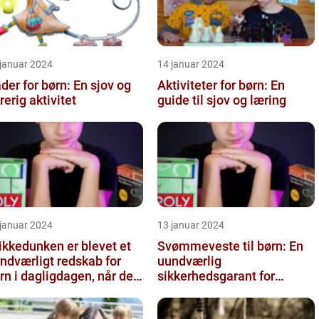
 januar 2024
14 januar 2024
der for børn: En sjov og
Aktiviteter for børn: En
rerig aktivitet
guide til sjov og læring
 januar 2024
13 januar 2024
ikkedunken er blevet et
Svømmeveste til børn: En
ndværligt redskab for
uundværlig
rn i dagligdagen, når de
sikkerhedsgarant for
al have noget at drik...
vandaktiviteter