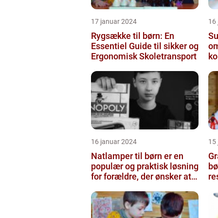
17 januar 2024
16
Rygsække til børn: En
Sut
Essentiel Guide til sikker og
om
Ergonomisk Skoletransport
ko
16 januar 2024
15
Natlamper til børn er en
Gr
populær og praktisk løsning
bø
for forældre, der ønsker at
re
skabe en beroligend...
be