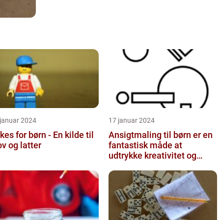
 januar 2024
17 januar 2024
kes for børn - En kilde til
Ansigtmaling til børn er en
ov og latter
fantastisk måde at
udtrykke kreativitet og
have det sjovt på