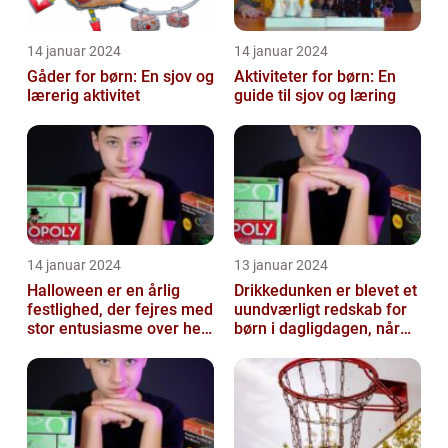
14 januar 2024
14 januar 2024
Gåder for børn: En sjov og
Aktiviteter for børn: En
lærerig aktivitet
guide til sjov og læring
14 januar 2024
13 januar 2024
Halloween er en årlig
Drikkedunken er blevet et
festlighed, der fejres med
uundværligt redskab for
stor entusiasme over hele
børn i dagligdagen, når
verden
de skal have noget at
drik...