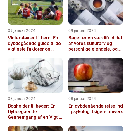
09 januar 2024
09 januar 2024
Vinterstøvler til børn: En
Bøger er en værdifuld del
dybdegående guide til de
af vores kulturarv og
vigtigste faktorer og
personlige ejendele, og
historisk udvikling
derfor er det vigtigt at
opb...
08 januar 2024
08 januar 2024
Bogholder til bøger: En
En dybdegående rejse ind
Dybdegående
i psykologi bøgers univers
Gennemgang af en Vigtig
Rolle inden for Bogføring
og Økonomi