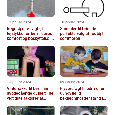
10 januar 2024
10 januar 2024
Regntøj er et vigtigt
Sandaler til børn det
tøjstykke for børn, deres
perfekte valg af fodtøj til
komfort og beskyttelse i
sommeren
regnfulde vejrforhold
10 januar 2024
09 januar 2024
Vinterjakke til børn: En
Flyverdragt til børn er en
dybdegående guide til de
uundværlig
vigtigste faktorer at
beklædningsgenstand i
overveje
de kolde vintermåneder