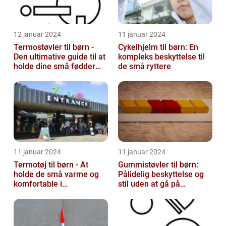
12 januar 2024
11 januar 2024
Termostøvler til børn -
Cykelhjelm til børn: En
Den ultimative guide til at
kompleks beskyttelse til
holde dine små fødder
de små ryttere
varme og tørre
11 januar 2024
11 januar 2024
Termotøj til børn - At
Gummistøvler til børn:
holde de små varme og
Pålidelig beskyttelse og
komfortable i
stil uden at gå på
vinterkulden
kompromis