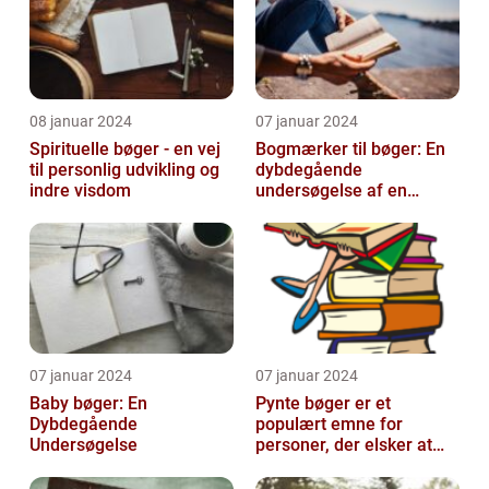
08 januar 2024
07 januar 2024
Spirituelle bøger - en vej
Bogmærker til bøger: En
til personlig udvikling og
dybdegående
indre visdom
undersøgelse af en
tidsmæssig og kreativ
skat
07 januar 2024
07 januar 2024
Baby bøger: En
Pynte bøger er et
Dybdegående
populært emne for
Undersøgelse
personer, der elsker at
udsmykke og tilpasse
deres bøger