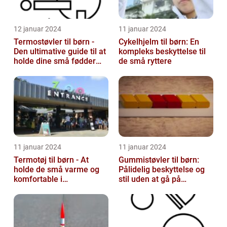
12 januar 2024
11 januar 2024
Termostøvler til børn -
Cykelhjelm til børn: En
Den ultimative guide til at
kompleks beskyttelse til
holde dine små fødder
de små ryttere
varme og tørre
11 januar 2024
11 januar 2024
Termotøj til børn - At
Gummistøvler til børn:
holde de små varme og
Pålidelig beskyttelse og
komfortable i
stil uden at gå på
vinterkulden
kompromis