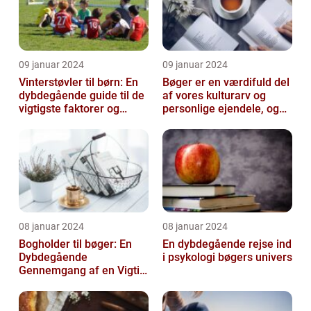
09 januar 2024
09 januar 2024
Vinterstøvler til børn: En
Bøger er en værdifuld del
dybdegående guide til de
af vores kulturarv og
vigtigste faktorer og
personlige ejendele, og
historisk udvikling
derfor er det vigtigt at
opb...
08 januar 2024
08 januar 2024
Bogholder til bøger: En
En dybdegående rejse ind
Dybdegående
i psykologi bøgers univers
Gennemgang af en Vigtig
Rolle inden for Bogføring
og Økonomi