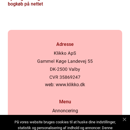
bogkøb på nettet
Adresse
web:
www.klikko.dk
Menu
Annoncering
Om os
På vores website bruges cookies til at huske dine indstillinger,
Cookies
statistik og personalisering af indhold og annoncer. Denne