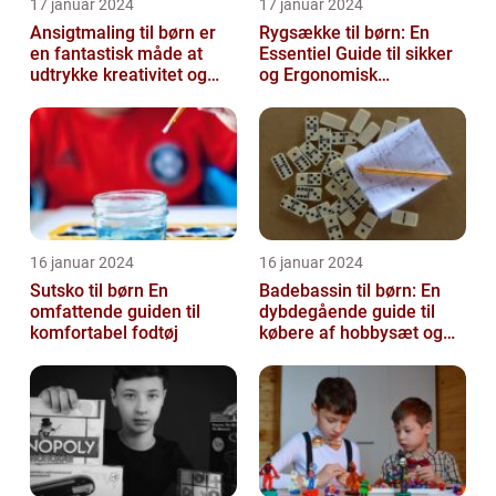
17 januar 2024
17 januar 2024
Ansigtmaling til børn er
Rygsække til børn: En
en fantastisk måde at
Essentiel Guide til sikker
udtrykke kreativitet og
og Ergonomisk
have det sjovt på
Skoletransport
16 januar 2024
16 januar 2024
Sutsko til børn En
Badebassin til børn: En
omfattende guiden til
dybdegående guide til
komfortabel fodtøj
købere af hobbysæt og
DIY-projekter