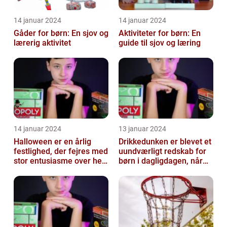
14 januar 2024
14 januar 2024
Gåder for børn: En sjov og
Aktiviteter for børn: En
lærerig aktivitet
guide til sjov og læring
14 januar 2024
13 januar 2024
Halloween er en årlig
Drikkedunken er blevet et
festlighed, der fejres med
uundværligt redskab for
stor entusiasme over hele
børn i dagligdagen, når
verden
de skal have noget at
drik...