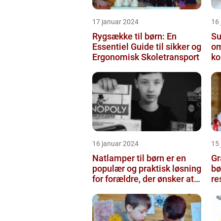
17 januar 2024
16
Rygsække til børn: En
Sut
Essentiel Guide til sikker og
om
Ergonomisk Skoletransport
ko
16 januar 2024
15
Natlamper til børn er en
Gr
populær og praktisk løsning
bø
for forældre, der ønsker at
re
skabe en beroligend...
be