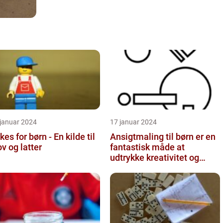
 januar 2024
17 januar 2024
kes for børn - En kilde til
Ansigtmaling til børn er en
ov og latter
fantastisk måde at
udtrykke kreativitet og
have det sjovt på