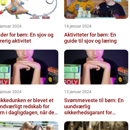
 januar 2024
14 januar 2024
der for børn: En sjov og
Aktiviteter for børn: En
rerig aktivitet
guide til sjov og læring
 januar 2024
13 januar 2024
ikkedunken er blevet et
Svømmeveste til børn: En
ndværligt redskab for
uundværlig
rn i dagligdagen, når de
sikkerhedsgarant for
al have noget at drik...
vandaktiviteter