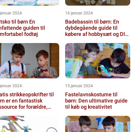
 januar 2024
16 januar 2024
sko til børn En
Badebassin til børn: En
fattende guiden til
dybdegående guide til
mfortabel fodtøj
købere af hobbysæt og DIY-
projekter
 januar 2024
15 januar 2024
atis strikkeopskrifter til
Fastelavnskostume til
rn er en fantastisk
børn: Den ultimative guide
ssource for forældre,
til køb og kreativitet
dsteforældre og strikke...