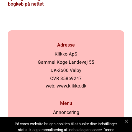
bogkøb på nettet
Adresse
web:
www.klikko.dk
Menu
Annoncering
Om os
På vores website bruges cookies til at huske dine indstillinger,
Cookies
statistik og personalisering af indhold og annoncer. Denne