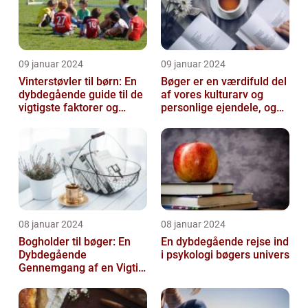
09 januar 2024
09 januar 2024
Vinterstøvler til børn: En
Bøger er en værdifuld del
dybdegående guide til de
af vores kulturarv og
vigtigste faktorer og
personlige ejendele, og
historisk udvikling
derfor er det vigtigt at
opb...
08 januar 2024
08 januar 2024
Bogholder til bøger: En
En dybdegående rejse ind
Dybdegående
i psykologi bøgers univers
Gennemgang af en Vigtig
Rolle inden for Bogføring
og Økonomi