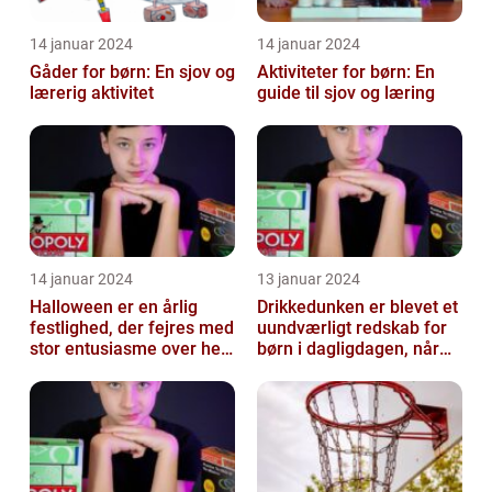
14 januar 2024
14 januar 2024
Gåder for børn: En sjov og
Aktiviteter for børn: En
lærerig aktivitet
guide til sjov og læring
14 januar 2024
13 januar 2024
Halloween er en årlig
Drikkedunken er blevet et
festlighed, der fejres med
uundværligt redskab for
stor entusiasme over hele
børn i dagligdagen, når
verden
de skal have noget at
drik...