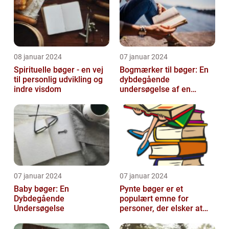
08 januar 2024
07 januar 2024
Spirituelle bøger - en vej
Bogmærker til bøger: En
til personlig udvikling og
dybdegående
indre visdom
undersøgelse af en
tidsmæssig og kreativ
skat
07 januar 2024
07 januar 2024
Baby bøger: En
Pynte bøger er et
Dybdegående
populært emne for
Undersøgelse
personer, der elsker at
udsmykke og tilpasse
deres bøger