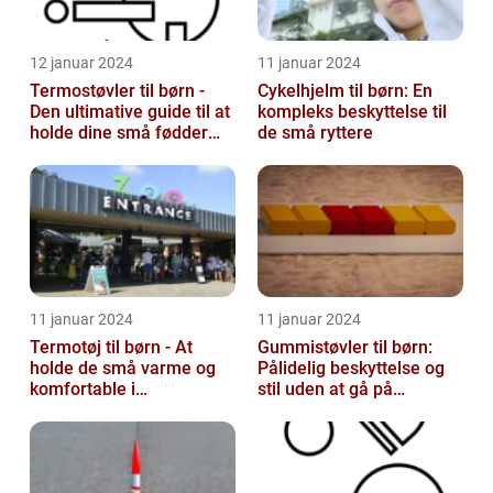
12 januar 2024
11 januar 2024
Termostøvler til børn -
Cykelhjelm til børn: En
Den ultimative guide til at
kompleks beskyttelse til
holde dine små fødder
de små ryttere
varme og tørre
11 januar 2024
11 januar 2024
Termotøj til børn - At
Gummistøvler til børn:
holde de små varme og
Pålidelig beskyttelse og
komfortable i
stil uden at gå på
vinterkulden
kompromis