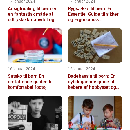
17 januar 2024
17 januar 2024
Ansigtmaling til børn er
Rygsække til børn: En
en fantastisk måde at
Essentiel Guide til sikker
udtrykke kreativitet og
og Ergonomisk
have det sjovt på
Skoletransport
16 januar 2024
16 januar 2024
Sutsko til børn En
Badebassin til børn: En
omfattende guiden til
dybdegående guide til
komfortabel fodtøj
købere af hobbysæt og
DIY-projekter