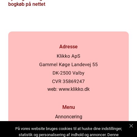
bogkøb på nettet
Adresse
web:
www.klikko.dk
Menu
Annoncering
Om os
På vores website bruges cookies til at huske dine indstillinger,
Cookies
statistik og personalisering af indhold og annoncer. Denne