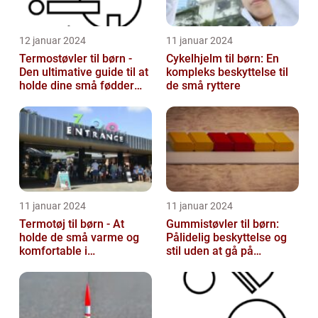
12 januar 2024
11 januar 2024
Termostøvler til børn -
Cykelhjelm til børn: En
Den ultimative guide til at
kompleks beskyttelse til
holde dine små fødder
de små ryttere
varme og tørre
11 januar 2024
11 januar 2024
Termotøj til børn - At
Gummistøvler til børn:
holde de små varme og
Pålidelig beskyttelse og
komfortable i
stil uden at gå på
vinterkulden
kompromis