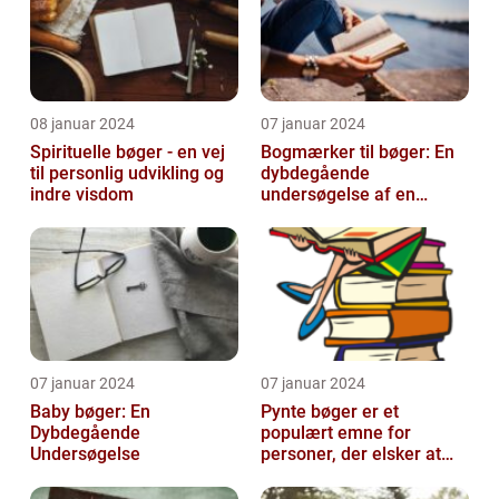
08 januar 2024
07 januar 2024
Spirituelle bøger - en vej
Bogmærker til bøger: En
til personlig udvikling og
dybdegående
indre visdom
undersøgelse af en
tidsmæssig og kreativ
skat
07 januar 2024
07 januar 2024
Baby bøger: En
Pynte bøger er et
Dybdegående
populært emne for
Undersøgelse
personer, der elsker at
udsmykke og tilpasse
deres bøger