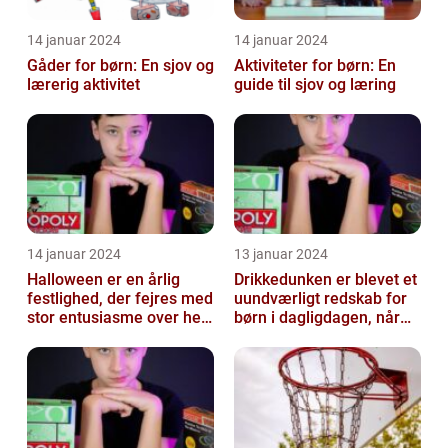
14 januar 2024
14 januar 2024
Gåder for børn: En sjov og
Aktiviteter for børn: En
lærerig aktivitet
guide til sjov og læring
14 januar 2024
13 januar 2024
Halloween er en årlig
Drikkedunken er blevet et
festlighed, der fejres med
uundværligt redskab for
stor entusiasme over hele
børn i dagligdagen, når
verden
de skal have noget at
drik...