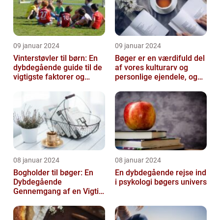
09 januar 2024
09 januar 2024
Vinterstøvler til børn: En
Bøger er en værdifuld del
dybdegående guide til de
af vores kulturarv og
vigtigste faktorer og
personlige ejendele, og
historisk udvikling
derfor er det vigtigt at
opb...
08 januar 2024
08 januar 2024
Bogholder til bøger: En
En dybdegående rejse ind
Dybdegående
i psykologi bøgers univers
Gennemgang af en Vigtig
Rolle inden for Bogføring
og Økonomi