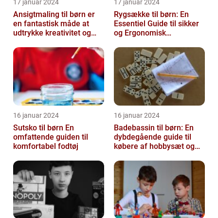
17 januar 2024
17 januar 2024
Ansigtmaling til børn er
Rygsække til børn: En
en fantastisk måde at
Essentiel Guide til sikker
udtrykke kreativitet og
og Ergonomisk
have det sjovt på
Skoletransport
16 januar 2024
16 januar 2024
Sutsko til børn En
Badebassin til børn: En
omfattende guiden til
dybdegående guide til
komfortabel fodtøj
købere af hobbysæt og
DIY-projekter