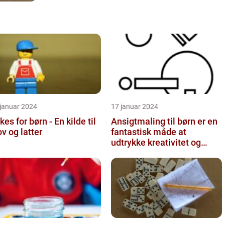
 januar 2024
17 januar 2024
kes for børn - En kilde til
Ansigtmaling til børn er en
ov og latter
fantastisk måde at
udtrykke kreativitet og
have det sjovt på