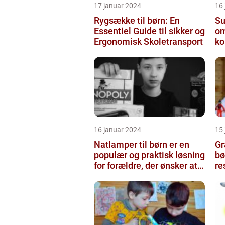
17 januar 2024
16
Rygsække til børn: En
Sut
Essentiel Guide til sikker og
om
Ergonomisk Skoletransport
ko
16 januar 2024
15
Natlamper til børn er en
Gr
populær og praktisk løsning
bø
for forældre, der ønsker at
re
skabe en beroligend...
be