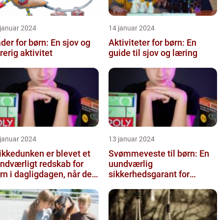
 januar 2024
14 januar 2024
der for børn: En sjov og
Aktiviteter for børn: En
rerig aktivitet
guide til sjov og læring
 januar 2024
13 januar 2024
ikkedunken er blevet et
Svømmeveste til børn: En
ndværligt redskab for
uundværlig
rn i dagligdagen, når de
sikkerhedsgarant for
al have noget at drik...
vandaktiviteter