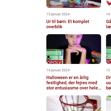
15 januar 2024
14
Ur til børn: Et komplet
Gå
overblik
læ
14 januar 2024
13
Halloween er en årlig
Dr
festlighed, der fejres med
uu
stor entusiasme over hele
bø
verden
sk