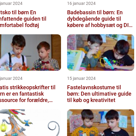
 januar 2024
16 januar 2024
sko til børn En
Badebassin til børn: En
fattende guiden til
dybdegående guide til
mfortabel fodtøj
købere af hobbysæt og DIY-
projekter
 januar 2024
15 januar 2024
atis strikkeopskrifter til
Fastelavnskostume til
rn er en fantastisk
børn: Den ultimative guide
ssource for forældre,
til køb og kreativitet
dsteforældre og strikke...