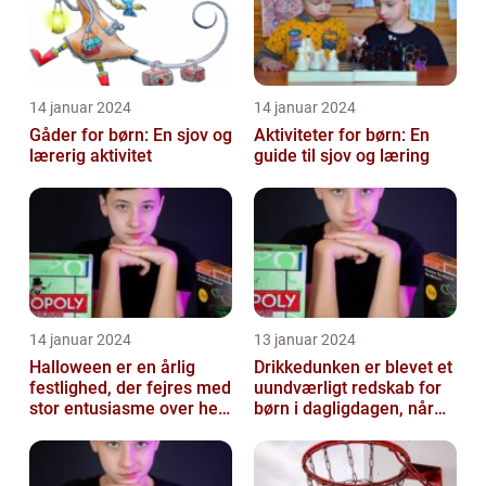
14 januar 2024
14 januar 2024
Gåder for børn: En sjov og
Aktiviteter for børn: En
lærerig aktivitet
guide til sjov og læring
14 januar 2024
13 januar 2024
Halloween er en årlig
Drikkedunken er blevet et
festlighed, der fejres med
uundværligt redskab for
stor entusiasme over hele
børn i dagligdagen, når
verden
de skal have noget at
drik...