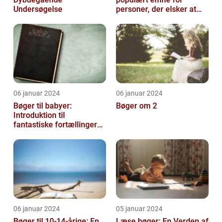
Undersøgelse
personer, der elsker at
udsmykke og tilpasse
deres bøger
06 januar 2024
06 januar 2024
Bøger til babyer:
Bøger om 2
Introduktion til
fantastiske fortællinger
for de mindste
06 januar 2024
05 januar 2024
Bøger til 10-14-årige: En
Læse bøger: En Verden af