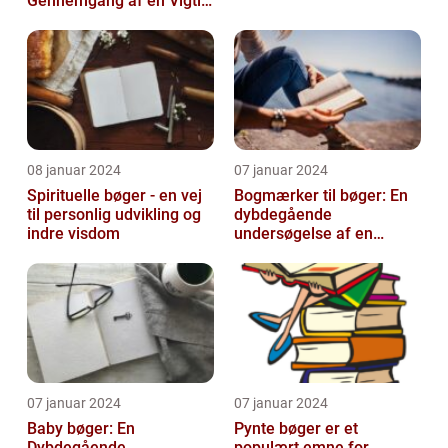
Gennemgang af en Vigtig
Rolle inden for Bogføring
og Økonomi
08 januar 2024
07 januar 2024
Spirituelle bøger - en vej
Bogmærker til bøger: En
til personlig udvikling og
dybdegående
indre visdom
undersøgelse af en
tidsmæssig og kreativ
skat
07 januar 2024
07 januar 2024
Baby bøger: En
Pynte bøger er et
Dybdegående
populært emne for