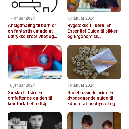
17 januar 2024
17 januar 2024
Ansigtmaling til børn er
Rygsække til børn: En
en fantastisk måde at
Essentiel Guide til sikker
udtrykke kreativitet og
og Ergonomisk
have det sjovt på
Skoletransport
16 januar 2024
16 januar 2024
Sutsko til børn En
Badebassin til børn: En
omfattende guiden til
dybdegående guide til
komfortabel fodtøj
købere af hobbysæt og
DIY-projekter