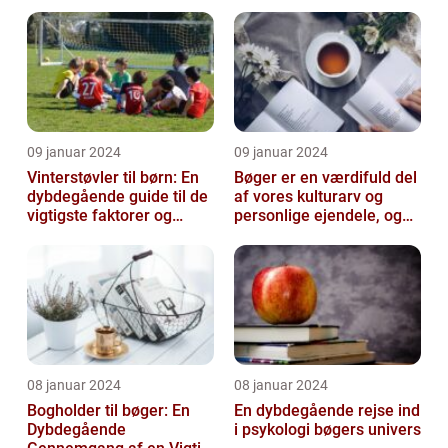
overveje
de kolde vintermåneder
09 januar 2024
09 januar 2024
Vinterstøvler til børn: En
Bøger er en værdifuld del
dybdegående guide til de
af vores kulturarv og
vigtigste faktorer og
personlige ejendele, og
historisk udvikling
derfor er det vigtigt at
opb...
08 januar 2024
08 januar 2024
Bogholder til bøger: En
En dybdegående rejse ind
Dybdegående
i psykologi bøgers univers