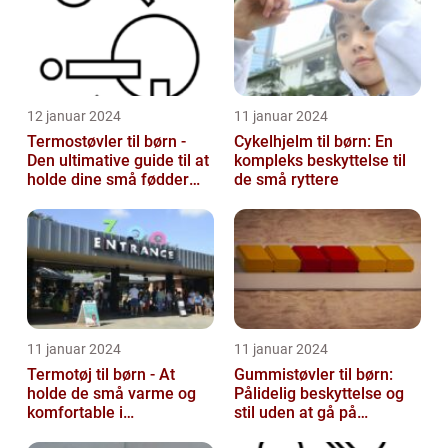
12 januar 2024
11 januar 2024
Termostøvler til børn -
Cykelhjelm til børn: En
Den ultimative guide til at
kompleks beskyttelse til
holde dine små fødder
de små ryttere
varme og tørre
11 januar 2024
11 januar 2024
Termotøj til børn - At
Gummistøvler til børn:
holde de små varme og
Pålidelig beskyttelse og
komfortable i
stil uden at gå på
vinterkulden
kompromis