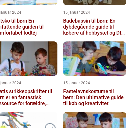
 januar 2024
16 januar 2024
sko til børn En
Badebassin til børn: En
fattende guiden til
dybdegående guide til
mfortabel fodtøj
købere af hobbysæt og DIY-
projekter
 januar 2024
15 januar 2024
atis strikkeopskrifter til
Fastelavnskostume til
rn er en fantastisk
børn: Den ultimative guide
ssource for forældre,
til køb og kreativitet
dsteforældre og strikke...