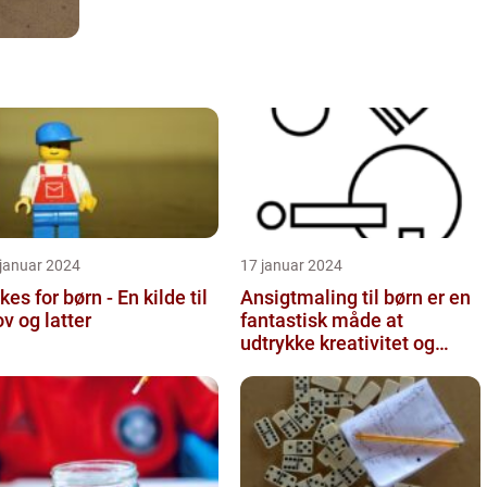
 januar 2024
17 januar 2024
kes for børn - En kilde til
Ansigtmaling til børn er en
ov og latter
fantastisk måde at
udtrykke kreativitet og
have det sjovt på