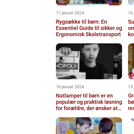
17 januar 2024
16
Rygsække til børn: En
Sut
Essentiel Guide til sikker og
om
Ergonomisk Skoletransport
ko
16 januar 2024
15
Natlamper til børn er en
Gr
populær og praktisk løsning
bø
for forældre, der ønsker at
re
skabe en beroligend...
be