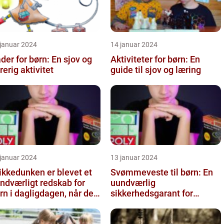
 januar 2024
14 januar 2024
der for børn: En sjov og
Aktiviteter for børn: En
rerig aktivitet
guide til sjov og læring
 januar 2024
13 januar 2024
ikkedunken er blevet et
Svømmeveste til børn: En
ndværligt redskab for
uundværlig
rn i dagligdagen, når de
sikkerhedsgarant for
al have noget at drik...
vandaktiviteter