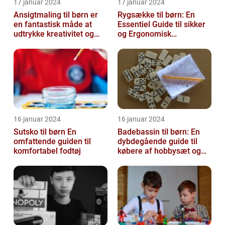
17 januar 2024
17 januar 2024
Ansigtmaling til børn er
Rygsække til børn: En
en fantastisk måde at
Essentiel Guide til sikker
udtrykke kreativitet og
og Ergonomisk
have det sjovt på
Skoletransport
16 januar 2024
16 januar 2024
Sutsko til børn En
Badebassin til børn: En
omfattende guiden til
dybdegående guide til
komfortabel fodtøj
købere af hobbysæt og
DIY-projekter