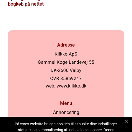
bogkøb på nettet
Adresse
web:
www.klikko.dk
Menu
Annoncering
Om os
På vores website bruges cookies til at huske dine indstillinger,
Cookies
statistik og personalisering af indhold og annoncer. Denne