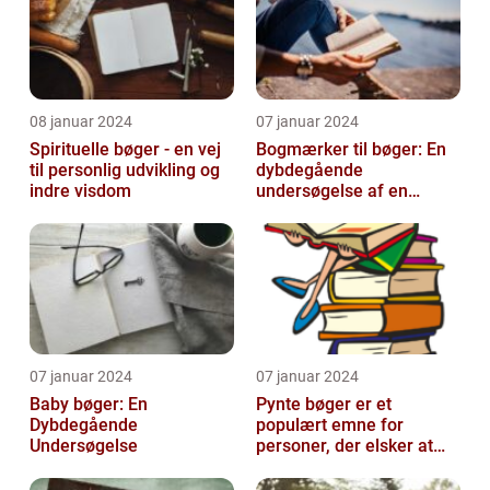
08 januar 2024
07 januar 2024
Spirituelle bøger - en vej
Bogmærker til bøger: En
til personlig udvikling og
dybdegående
indre visdom
undersøgelse af en
tidsmæssig og kreativ
skat
07 januar 2024
07 januar 2024
Baby bøger: En
Pynte bøger er et
Dybdegående
populært emne for
Undersøgelse
personer, der elsker at
udsmykke og tilpasse
deres bøger