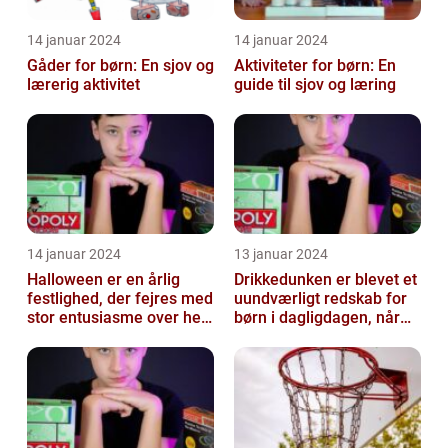
14 januar 2024
14 januar 2024
Gåder for børn: En sjov og
Aktiviteter for børn: En
lærerig aktivitet
guide til sjov og læring
14 januar 2024
13 januar 2024
Halloween er en årlig
Drikkedunken er blevet et
festlighed, der fejres med
uundværligt redskab for
stor entusiasme over hele
børn i dagligdagen, når
verden
de skal have noget at
drik...