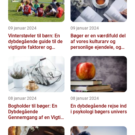
09 januar 2024
09 januar 2024
Vinterstøvler til børn: En
Bøger er en værdifuld del
dybdegående guide til de
af vores kulturarv og
vigtigste faktorer og
personlige ejendele, og
historisk udvikling
derfor er det vigtigt at
opb...
08 januar 2024
08 januar 2024
Bogholder til bøger: En
En dybdegående rejse ind
Dybdegående
i psykologi bøgers univers
Gennemgang af en Vigtig
Rolle inden for Bogføring
og Økonomi