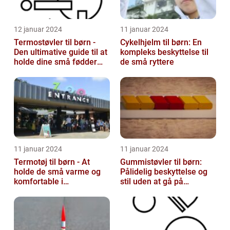
12 januar 2024
11 januar 2024
Termostøvler til børn -
Cykelhjelm til børn: En
Den ultimative guide til at
kompleks beskyttelse til
holde dine små fødder
de små ryttere
varme og tørre
11 januar 2024
11 januar 2024
Termotøj til børn - At
Gummistøvler til børn:
holde de små varme og
Pålidelig beskyttelse og
komfortable i
stil uden at gå på
vinterkulden
kompromis