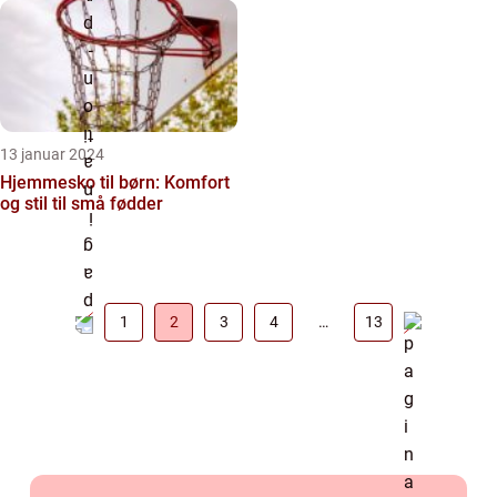
13 januar 2024
Hjemmesko til børn: Komfort
og stil til små fødder
1
2
3
4
…
13